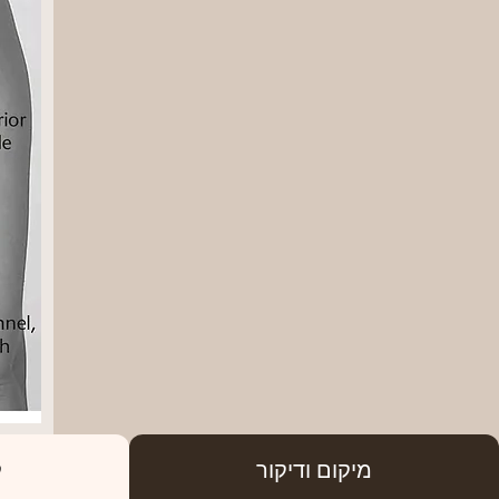
מיקום ודיקור
ק