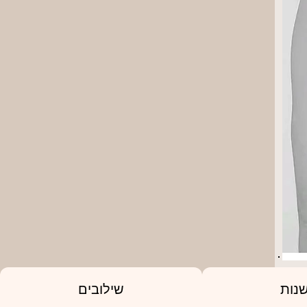
נות
שילובים