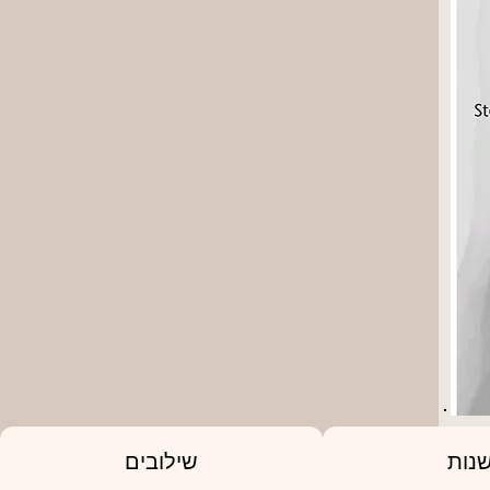
נות
שילובים