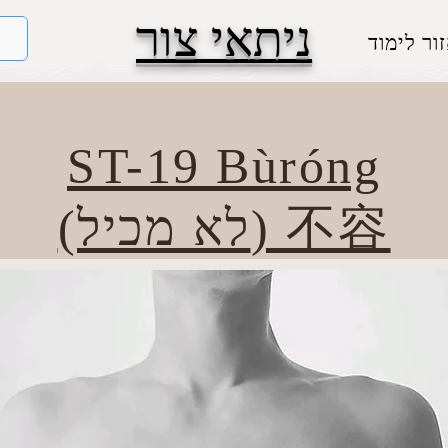
ניתאי צור
ור לימוד
ST-19 Bùróng
(לא מכיל) 不容