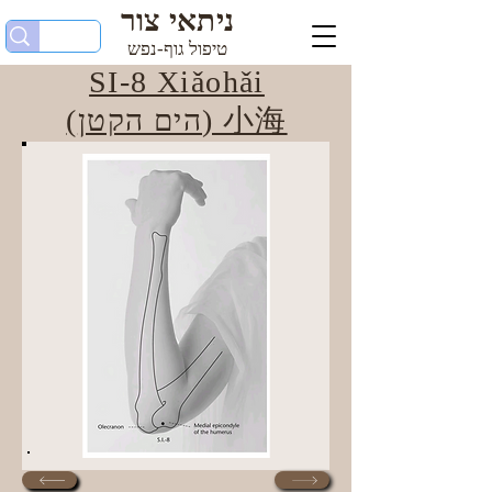
ניתאי צור
טיפול גוף-נפש
SI-8 Xiǎohǎi
(הים הקטן) 小海