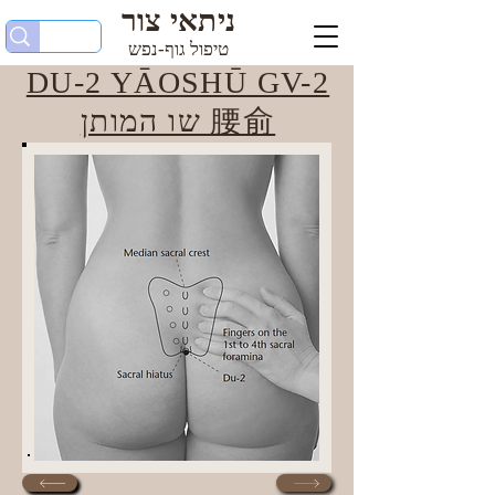
ניתאי צור
טיפול גוף-נפש
DU-2 YĀOSHŪ GV-2
שו המותן 腰俞