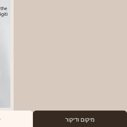
מיקום ודיקור
ק