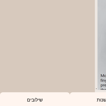
נות
שילובים