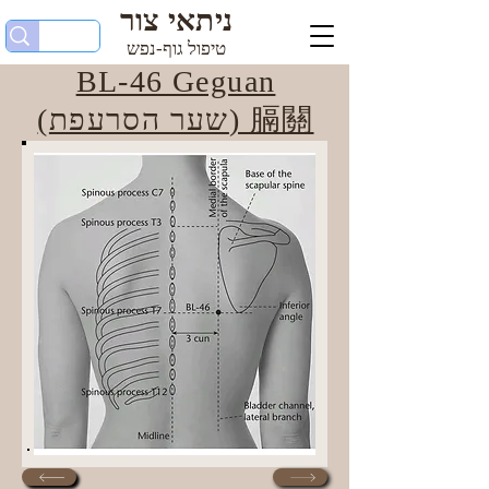
ניתאי צור
טיפול גוף-נפש
BL-46 Geguan
(שער הסרעפת) 膈關