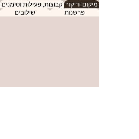
מיקום ודיקור
קבוצות, פעילות וסימנים
פרשנות
שילובים
הנקודה הבאה
הנקודה הקודמת
מתלבטים לגבי הנקודה או האבחנה? אל
תהססו לקבוע
פגישת ייעוץ!
המידע באתר מיועד למטרות מידע, לימוד והעשרה בלבד ואינו