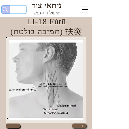
ניתאי צור
טיפול גוף-נפש
LI-18 Fùtū
(תמיכה בולטת) 扶突