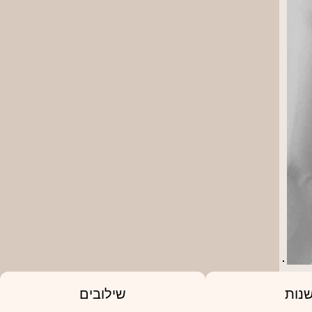
נות
שילובים