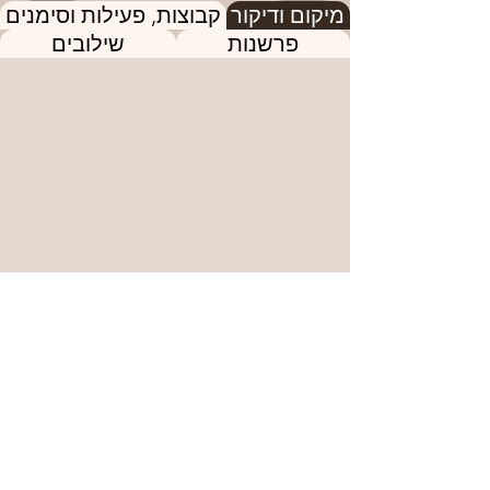
מיקום ודיקור
קבוצות, פעילות וסימנים
פרשנות
שילובים
הנקודה הבאה
הנקודה הקודמת
מתלבטים לגבי הנקודה או האבחנה? אל
תהססו לקבוע
פגישת ייעוץ!
המידע באתר מיועד למטרות מידע, לימוד והעשרה בלבד ואינו
מהווה ייעוץ רפואי, אבחון רפואי או תחליף לטיפול רפואי, פסיכולוגי
או פסיכיאטרי. המלצות בנושאי תזונה, רפואה סינית, צמחי מרפא
ופורמולות דורשות התאמה אישית. לפני התחלת טיפול, שינוי טיפול