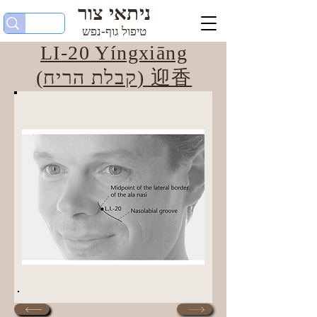
ניתאי צור
טיפול גוף-נפש
LI-20 Yíngxiāng
(קבלת הריח) 迎香