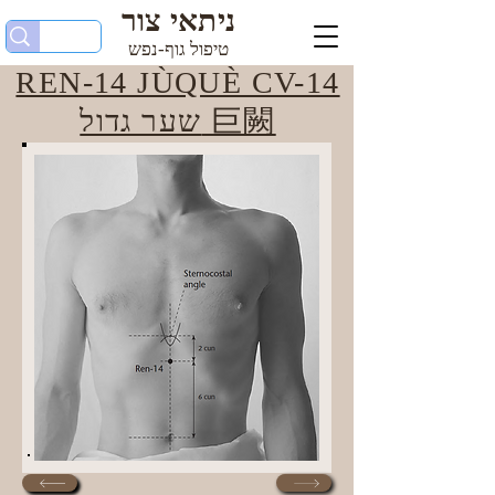
ניתאי צור
טיפול גוף-נפש
REN-14 JÙQUÈ CV-14
שער גדול 巨闕