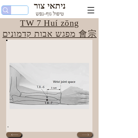
ניתאי צור
טיפול גוף-נפש
TW 7 Huí zōng
מפגש אבות קדמונים 會宗