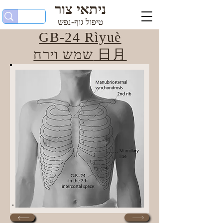
ניתאי צור
טיפול גוף-נפש
GB-24 Rìyuè
שמש וירח 日月