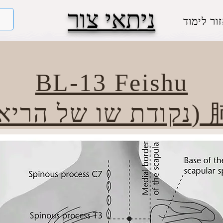
ניתאי צור
ור לימוד
BL-13 Feishu
הריאות) 肺俞