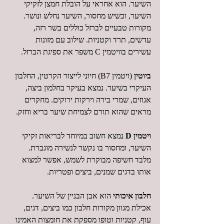
השיער. הוא אחראי על הובלת חמצן לזקיקי 
השיער, וכשיש מחסור, השיער נחלש ונושר. 
מקורות טבעיים לברזל כוללים בשר רזה, 
עדשים, תרד וקטניות. שילוב עם מזונות 
עשירים בוויטמין C משפר את ספיגת הברזל.
ביוטין
 (ויטמין B7) חיוני לייצור הקרטין, החלבון 
העיקרי בשיער. נמצא בעיקר בחלמון ביצה, 
אגוזים, שמרי בירה וירקות ירוקים. מחקרים 
מראים שהוא תורם לצמיחת שיער בריא וחזק.
ויטמין D
 נמצא חשוב במיוחד לבריאות זקיקי 
השיער, ומחסור בו נקשר לנשירה מוגברת. 
מלבד חשיפה מבוקרת לשמש, אפשר למצוא 
אותו בדגים שמנים, ביצים ופטריות.
חלבון איכותי
 הוא אבן הבניין של השיער. 
אכילת מגוון מקורות חלבון כמו ביצים, דגים, 
עוף, קטניות וטופו מספקת את חומצות האמינו 