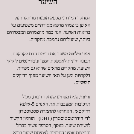
השיער
המחקר המודרני מספק תובנות מרתקות על 
האופן בו צמחי מרפא מסורתיים משפיעים על 
בריאות השיער. הנה כמה מהצמחים המבטיחים 
ביותר, שיעילותם נתמכת מחקרית:
גינקו בילובה
 משפר את זרימת הדם לקרקפת, 
תכונה חיונית לאספקת חמצן ונוטריינטים לזקיקי 
השיער. מחקרים מראים שהוא גם מפחית 
דלקתיות ומגן על תאי השיער מנזקי רדיקלים 
חופשיים.
סרפד
, צמח מפתיע שנחקר רבות, מכיל 
תרכובות המעכבות את האנזים 5-אלפא 
רדוקטאז, האחראי להתמרת טסטוסטרון 
לדי-הידרוטסטוסטרון (DHT) - הורמון הקשור 
לנשירת שיער. בנוסף, הסרפד עשיר בברזל 
וחומצות אמינו החיוניות לצמיחת שיער בריא.