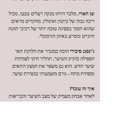
שן הארי
, מלבד היותו מנקה רעלים טבעי, מכיל 
ריכוז גבוה של ביוטין ואינולין. מחקרים מראים 
שהוא תומך בספיגה טובה יותר של רכיבי תזונה 
חיוניים ומסייע באיזון הורמונלי.
ג'ינסנג סיבירי
 הוכח כמגביר את חלוקת תאי 
הפפילה בזקיק השיער, תהליך חיוני לצמיחת 
שיער חדש. הוא גם משפר את חמצון התאים 
ומפחית מתח - גורם משמעותי בנשירת שיער.
איך זה עובד?
לאחר אבחון מעמיק של מצב השיער והבריאות 
הכללית, נתאים פורמולה אישית המשתלבת עם 
תפריט תזונה שבנינו ביחד. השילוב המדויק של 
צמחי מרפא יעילים יחד עם תזונה מותאמת 
מאפשר ריפוי מהיר ועמוק ללא תופאות לוואי.