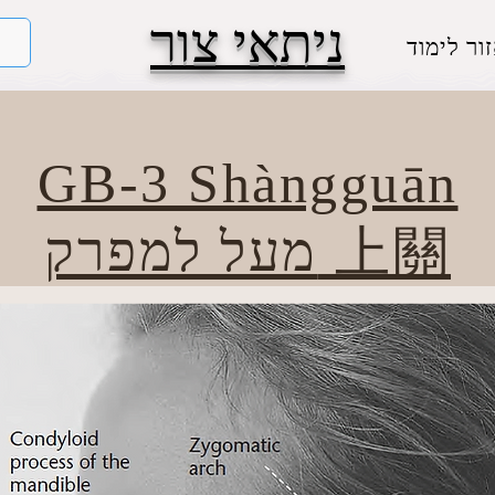
ניתאי צור
ור לימוד
GB-3 Shàngguān
מעל למפרק 上關