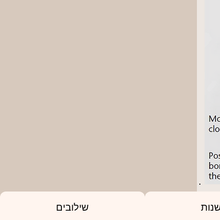
נות
שילובים